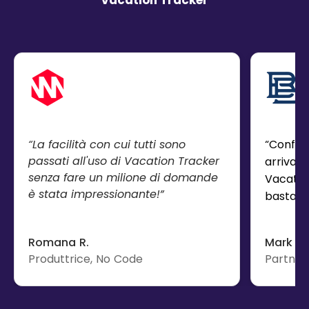
“Configu
“La facilità con cui tutti sono
passati all'uso di Vacation Tracker
arrivan
senza fare un milione di domande
Vacatio
è stata impressionante!”
basta.”
Romana R.
Mark F.
Produttrice, No Code
Partner,