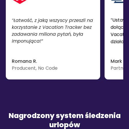
“Ustaw 
“Łatwość, z jaką wszyscy przeszli na
korzystanie z Vacation Tracker bez
dołącza
zadawania miliona pytań, była
Vacatio
imponująca!”
działa.”
Romana R.
Mark F.
Producent, No Code
Partner,
Nagrodzony system śledzenia
urlopów