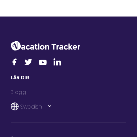
Ja. Årsplaner prissätts i användarintervall, så din avgift
baseras på det spann där ert team hamnar snarare än exakt
antal personer.
LÄR DIG
Blogg