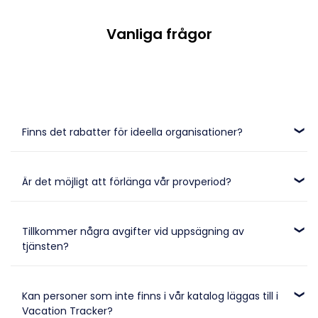
Vanliga frågor
Finns det rabatter för ideella organisationer?
Ja, vi erbjuder rabatter för ideella organisationer. För mer
information, vänligen kontakta vårt supportteam.
Är det möjligt att förlänga vår provperiod?
Om du behöver mer tid för din provperiod kan den förlängas.
Kontakta vårt supportteam för hjälp.
Tillkommer några avgifter vid uppsägning av
tjänsten?
Du kan avsluta din prenumeration när som helst utan att
drabbas av några avgifter, eftersom det inte finns någon
Kan personer som inte finns i vår katalog läggas till i
bindningstid.
Vacation Tracker?