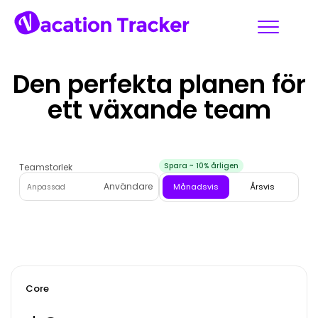
Den perfekta planen för
ett
växande team
Spara ~ 10% årligen
Teamstorlek
Faktureringsperiod
Användare
Månadsvis
Årsvis
Core