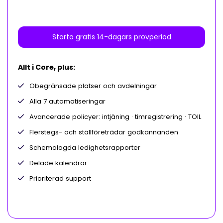
Starta gratis 14-dagars provperiod
Allt i Core, plus:
Obegränsade platser och avdelningar
Alla 7 automatiseringar
Avancerade policyer: intjäning · timregistrering · TOIL
Flerstegs- och ställföreträdar godkännanden
Schemalagda ledighetsrapporter
Delade kalendrar
Prioriterad support