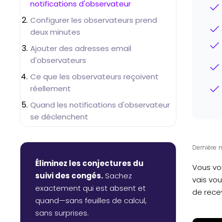
notifications d'observateur
Configurer les observateurs prend
deux minutes
Ajouter des adresses email
d'observateurs
Ce que les observateurs reçoivent
réellement
Quand les notifications d'observateur
se déclenchent
Utiliser les observateurs dans votre
organisation
Dernière m
Obtenir de l'aide avec la configuration
Éliminez les conjectures du
Vous vo
des observateurs
suivi des congés.
Sachez
vais vo
exactement qui est absent et
de recev
quand—sans feuilles de calcul,
sans surprises.