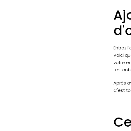
Aj
d'
Entrez l
Voici qu
votre e
traitant
Après av
C'est to
Ce