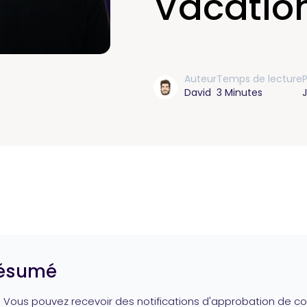
Vacatio
Auteur
Temps de lecture
P
David
3 Minutes
J
ésumé
Vous pouvez recevoir des notifications d'approbation de c