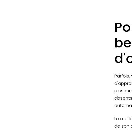
Po
be
d'
Parfois,
d'appro
ressour
absents
automat
Le meill
de son 