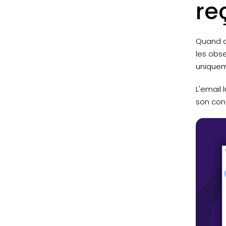
re
Quand q
les obse
uniquem
L'email 
son cong