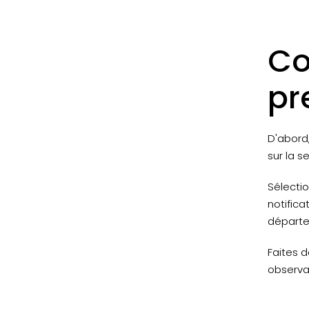
Co
pr
D'abord
sur la 
Sélectio
notific
départe
Faites d
observat