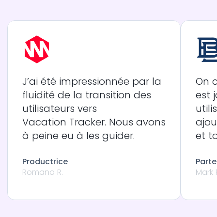
J’ai été impressionnée par la
On c
fluidité de la transition des
est 
utilisateurs vers
util
Vacation Tracker. Nous avons
ajou
à peine eu à les guider.
et t
Productrice
Parte
Romana R.
Mark 