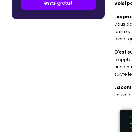
essai gratuit
Voici p
Les pri
Vous de
enfin ce
avant qu
C'est s
d'applic
une ent
suivre l
La conf
souvent 