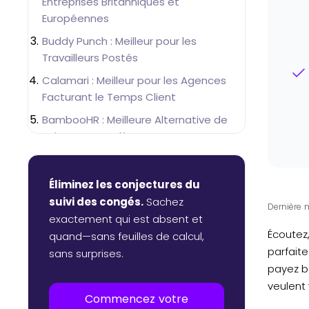
Entreprises Britanniques et
Européennes
Buddy Punch : Meilleur pour les
Travailleurs Postés
Calamari : Meilleur pour les Agences
Facturant le Temps Client
BambooHR : Meilleure Alternative de
Suite RH Complète
Quel Outil Devriez-Vous Vraiment
Choisir ?
Éliminez les conjectures du
suivi des congés.
Sachez
Dernière 
exactement qui est absent et
Écoutez,
quand—sans feuilles de calcul,
parfaite
sans surprises.
payez be
veulent
Commencez votre