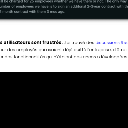
s utilisateurs sont frustrés.
J'ai trouvé des
discussions Red
ur des employés qui avaient déjà quitté l'entreprise, d'être i
er des fonctionnalités qui n'étaient pas encore développées