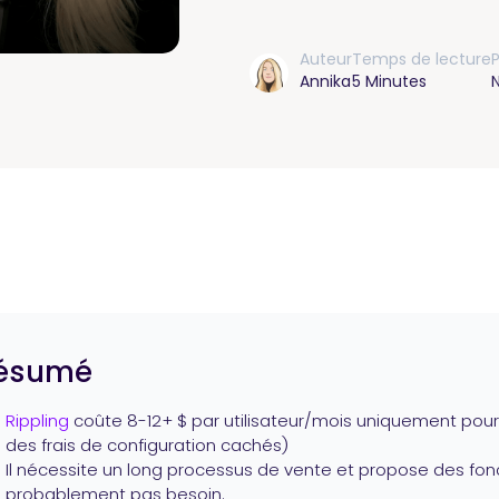
Auteur
Temps de lecture
P
Annika
5 Minutes
ésumé
Rippling
coûte 8-12+ $ par utilisateur/mois uniquement pour
des frais de configuration cachés)
Il nécessite un long processus de vente et propose des fon
probablement pas besoin.