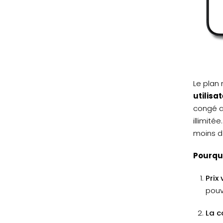
Le plan
utilisa
congé av
illimité
moins de
Pourquo
Prix
pouv
La c